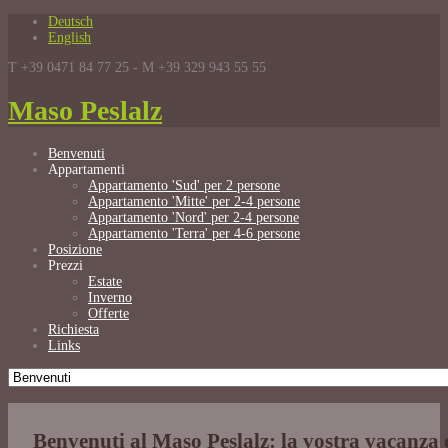
Deutsch
English
T +39 0471 84 77 25 - M +39 329 943 55 55
Maso Peslalz
Benvenuti
Appartamenti
Appartamento 'Sud' per 2 persone
Appartamento 'Mitte' per 2-4 persone
Appartamento 'Nord' per 2-4 persone
Appartamento 'Terra' per 4-6 persone
Posizione
Prezzi
Estate
Inverno
Offerte
Richiesta
Links
Benvenuti al Maso Peslalz: la vostra vacanza