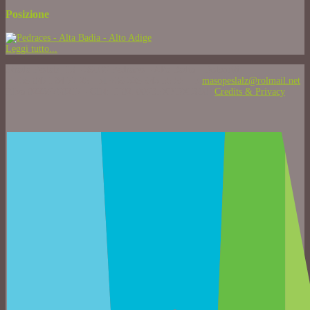
Posizione
Leggi tutto...
Strada Peslalz, 13 - 39036 Pedraces - Alta Badia - Dolomiti
T +39 0471 84 77 25 - M +39 329 943 55 55 - E
masopeslalz@rolmail.net
P.Iva 02236760217 - CIN: IT021006B5XEDXI3Z0 -
Credits & Privacy