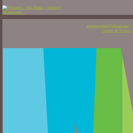
Weiterlesen...
Strasse Peslalz, 13 - 39036 Pedraces - Alta Badia - Dolomiten
T +39 0471 84 77 25 - M +39 329 943 55 55 - E
masopeslalz@rolmail.net
Mwst. Nr. 02236760217 - CIN: IT021006B5XEDXI3Z0 -
Credits & Privacy